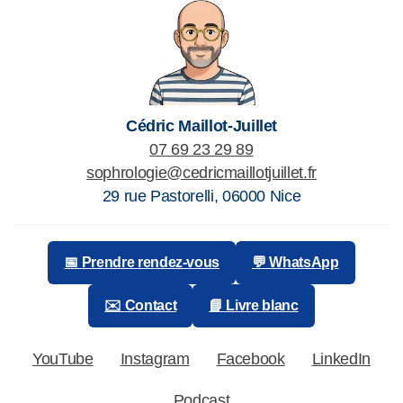
Cédric Maillot-Juillet
07 69 23 29 89
sophrologie@cedricmaillotjuillet.fr
29 rue Pastorelli
,
06000
Nice
📅 Prendre rendez-vous
💬 WhatsApp
✉️ Contact
📘 Livre blanc
YouTube
Instagram
Facebook
LinkedIn
Podcast