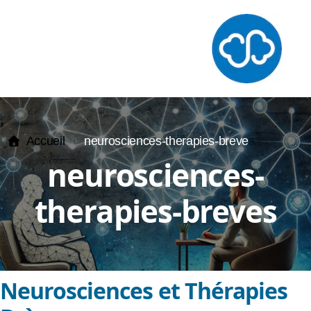
Accueil
neurosciences-therapies-breve
s
therapie-breve
neurosciences-
Sophrologie
therapies-breves
Hypnose
TCC
EMDR
Neurosciences et Thérapies