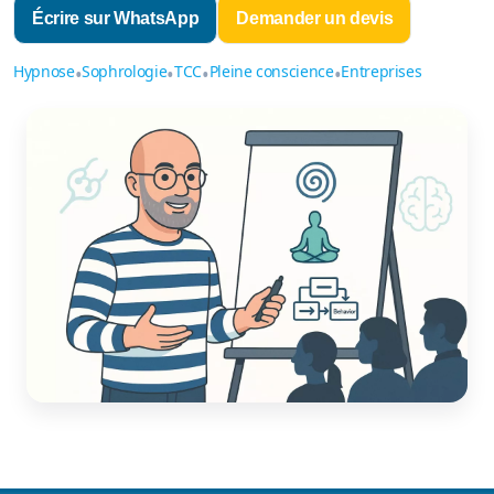
Apprendre la pleine conscience
Écrire sur WhatsApp
Demander un devis
Méditation
Hypnose
•
Sophrologie
•
TCC
•
Pleine conscience
•
Entreprises
EFT