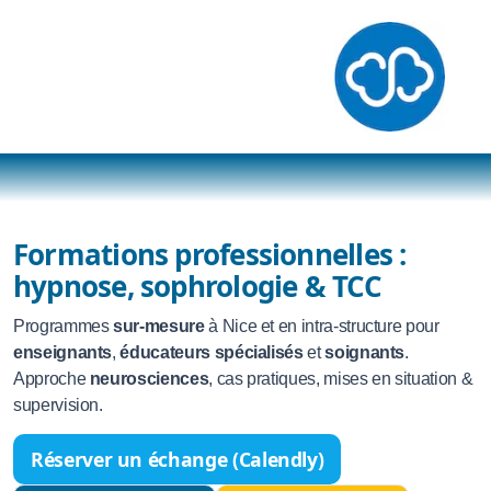
Formations professionnelles :
therapie-breve
hypnose, sophrologie & TCC
Sophrologie
Programmes
sur-mesure
à Nice et en intra-structure pour
Hypnose
enseignants
,
éducateurs spécialisés
et
soignants
.
Approche
neurosciences
, cas pratiques, mises en situation &
TCC
supervision.
EMDR
Réserver un échange (Calendly)