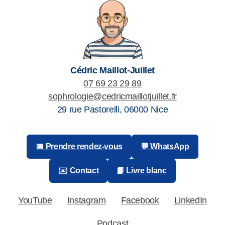
Cédric Maillot-Juillet
07 69 23 29 89
sophrologie@cedricmaillotjuillet.fr
29 rue Pastorelli
,
06000
Nice
📅 Prendre rendez-vous
💬 WhatsApp
✉️ Contact
📘 Livre blanc
YouTube
Instagram
Facebook
LinkedIn
Podcast