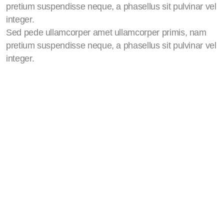
Apprendre la pleine conscience
pretium suspendisse neque, a phasellus sit pulvinar vel
integer.
Méditation
Sed pede ullamcorper amet ullamcorper primis, nam
EFT
pretium suspendisse neque, a phasellus sit pulvinar vel
integer.