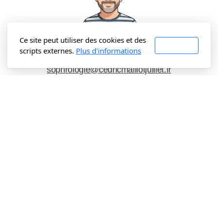
Ce site peut utiliser des cookies et des
Cédric Maillot-Juillet
J'accepte
scripts externes.
Plus d'informations
07 69 23 29 89
sophrologie@cedricmaillotjuillet.fr
29 rue Pastorelli
,
06000
Nice
📅 Prendre rendez-vous
💬 WhatsApp
✉️ Contact
📘 Livre blanc
YouTube
Instagram
Facebook
LinkedIn
Podcast