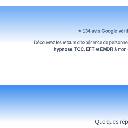
⭐
134 avis Google véri
Découvrez les retours d’expérience de personne
hypnose
,
TCC
,
EFT
et
EMDR
à mon c
Quelques répon