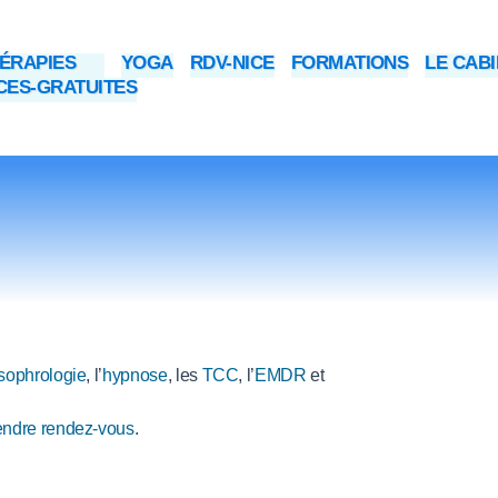
ÉRAPIES
YOGA
RDV-NICE
FORMATIONS
LE CAB
ES-GRATUITES
sophrologie
, l’
hypnose
, les
TCC
, l’
EMDR
et
endre rendez-vous
.