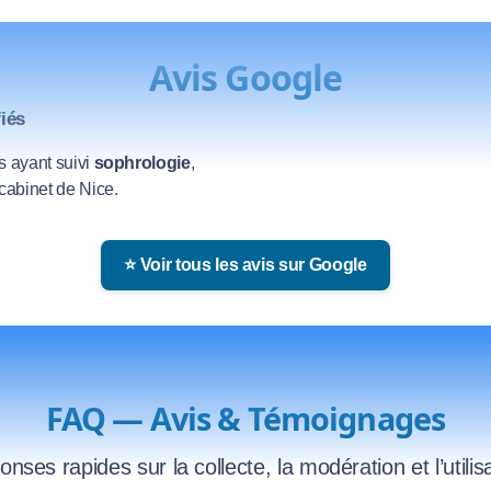
Avis Google
fiés
s ayant suivi
sophrologie
,
abinet de Nice.
⭐ Voir tous les avis sur Google
FAQ — Avis & Témoignages
ses rapides sur la collecte, la modération et l’utilis