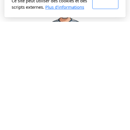
Ce site peut utiliser des cookies et des
J'accepte
scripts externes.
Plus d'informations
Cédric Maillot-Juillet
07 69 23 29 89
sophrologie@cedricmaillotjuillet.fr
29 rue Pastorelli
,
06000
Nice
📅 Prendre rendez-vous
💬 WhatsApp
✉️ Contact
📘 Livre blanc
YouTube
Instagram
Facebook
LinkedIn
Podcast