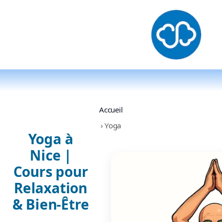
Accueil
therapie-breve
›
Yoga
Yoga à
Sophrologie
Nice |
Hypnose
Cours pour
TCC
Relaxation
& Bien-Être
EMDR