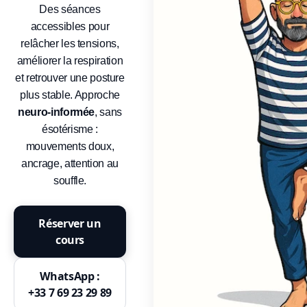
Apprendre la pleine conscience
Des séances
accessibles pour
Méditation
relâcher les tensions,
EFT
améliorer la respiration
et retrouver une posture
plus stable. Approche
neuro-informée
, sans
ésotérisme :
mouvements doux,
ancrage, attention au
souffle.
Réserver un
cours
WhatsApp :
+33 7 69 23 29 89