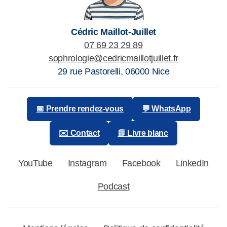
Cédric Maillot-Juillet
07 69 23 29 89
sophrologie@cedricmaillotjuillet.fr
29 rue Pastorelli
,
06000
Nice
📅 Prendre rendez-vous
💬 WhatsApp
✉️ Contact
📘 Livre blanc
YouTube
Instagram
Facebook
LinkedIn
Podcast