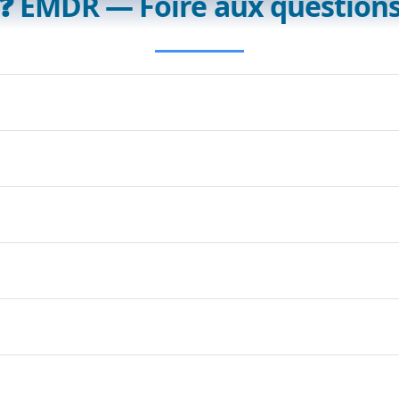
❓ EMDR — Foire aux question