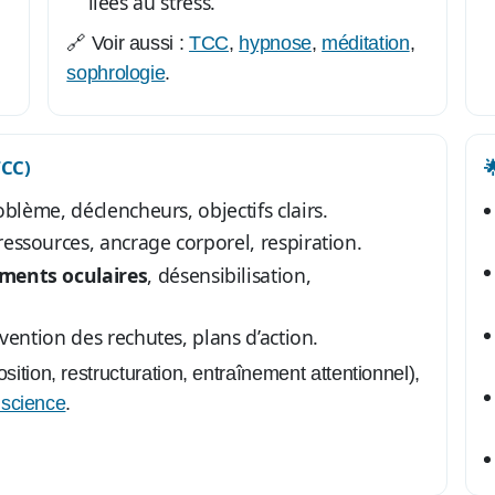
liées au stress.
🔗 Voir aussi :
TCC
,
hypnose
,
méditation
,
sophrologie
.
TCC)

blème, déclencheurs, objectifs clairs.
ssources, ancrage corporel, respiration.
ents oculaires
, désensibilisation,
vention des rechutes, plans d’action.
sition, restructuration, entraînement attentionnel),
nscience
.