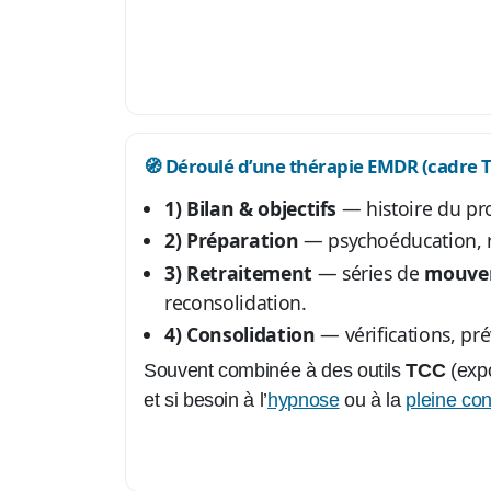
🧭 Déroulé d’une thérapie EMDR (cadre 
1) Bilan & objectifs
— histoire du pro
2) Préparation
— psychoéducation, re
3) Retraitement
— séries de
mouvem
reconsolidation.
4) Consolidation
— vérifications, pré
Souvent combinée à des outils
TCC
(expo
et si besoin à l’
hypnose
ou à la
pleine co