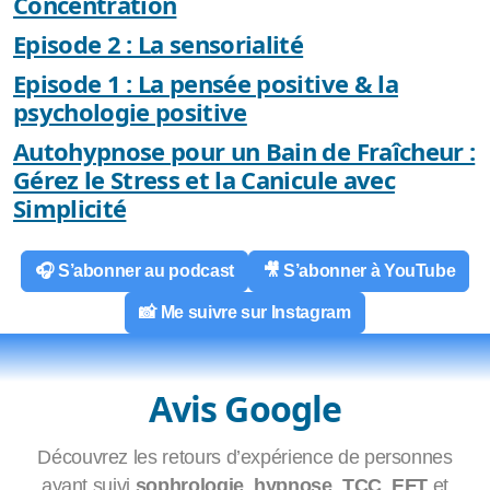
Concentration
Episode 2 : La sensorialité
Episode 1 : La pensée positive & la
psychologie positive
Autohypnose pour un Bain de Fraîcheur :
Gérez le Stress et la Canicule avec
Simplicité
🎧 S’abonner au podcast
🎥 S’abonner à YouTube
📸 Me suivre sur Instagram
Avis Google
Découvrez les retours d’expérience de personnes
ayant suivi
sophrologie
,
hypnose
,
TCC
,
EFT
et