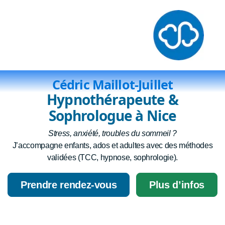
Cédric Maillot-Juillet
Hypnothérapeute &
Sophrologue à Nice
therapie-breve
Stress, anxiété, troubles du sommeil ?
Sophrologie
J’accompagne enfants, ados et adultes avec des méthodes
validées (TCC, hypnose, sophrologie).
Hypnose
TCC
Prendre rendez-vous
Plus d’infos
EMDR